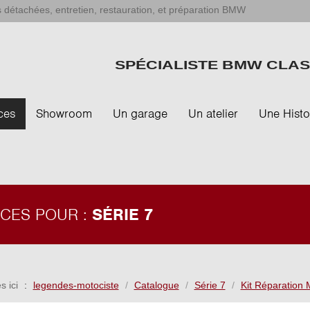
 détachées, entretien, restauration, et préparation BMW
SPÉCIALISTE BMW CLAS
ces
Showroom
Un garage
Un atelier
Une Histo
ÈCES POUR :
SÉRIE 7
s ici
legendes-motociste
Catalogue
Série 7
Kit Réparation 