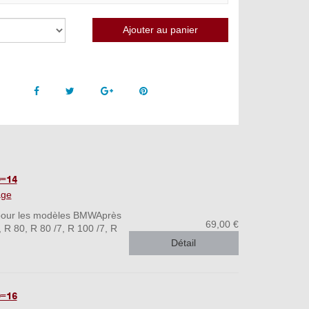
Facebook
Twitter
Google +
Pinterest
=14
age
4 pour les modèles BMWAprès
69,00 €
 R 80, R 80 /7, R 100 /7, R
Détail
=16