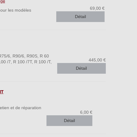
age
69,00 €
pour les modèles
Détail
R75/6, R90/6, R90S, R 60
445,00 €
100 /7, R 100 /7T, R 100 /T,
Détail
NT
etien et de réparation
6,00 €
Détail