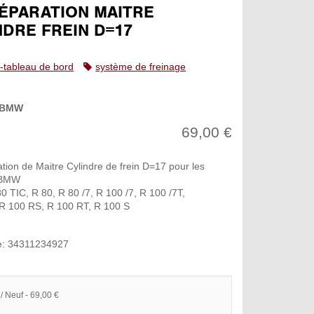
RÉPARATION MAITRE
NDRE FREIN D=17
-tableau de bord
système de freinage
BMW
69,00 €
ation de Maitre Cylindre de frein D=17 pour les
 BMW
0 TIC, R 80, R 80 /7, R 100 /7, R 100 /7T,
 R 100 RS, R 100 RT, R 100 S
e: 34311234927
/ Neuf - 69,00 €