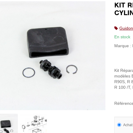
KIT 
CYLI
Guidon
En stock
Marque :
Kit Répar
modèles
R90S, R 8
R 100 /T,
Référenc
Achat 