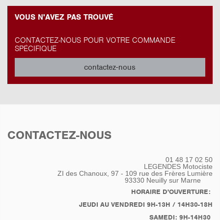
VOUS N'AVEZ PAS TROUVÉ
CONTACTEZ-NOUS POUR VOTRE COMMANDE
SPÉCIFIQUE
contactez-nous
CONTACTEZ-NOUS
01 48 17 02 50
LEGENDES Motociste
ZI des Chanoux, 97 - 109 rue des Frères Lumière
93330
Neuilly sur Marne
HORAIRE D'OUVERTURE:
JEUDI AU VENDREDI 9H-13H / 14H30-18H
SAMEDI: 9H-14H30