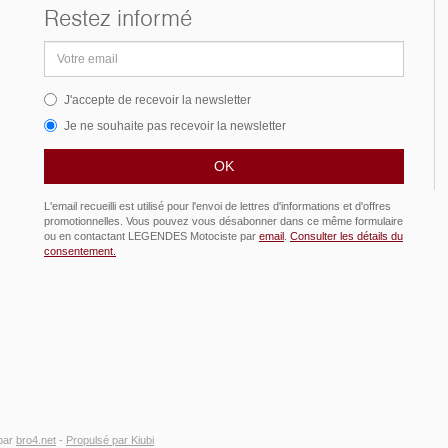
Restez informé
Adresse
email
J'accepte de recevoir la newsletter
Je ne souhaite pas recevoir la newsletter
L'email recueilli est utilisé pour l'envoi de lettres d'informations et d'offres
promotionnelles. Vous pouvez vous désabonner dans ce même formulaire
ou en contactant LEGENDES Motociste par
email
.
Consulter les détails du
consentement.
par
bro4.net
-
Propulsé par Kiubi