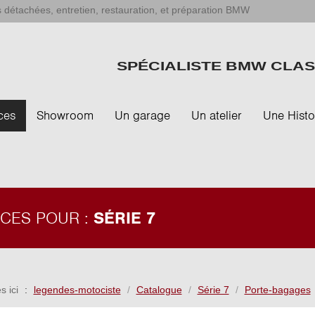
 détachées, entretien, restauration, et préparation BMW
SPÉCIALISTE BMW CLAS
ces
Showroom
Un garage
Un atelier
Une Histo
ÈCES POUR :
SÉRIE 7
s ici
legendes-motociste
Catalogue
Série 7
Porte-bagages