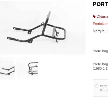
PORT
Chassi
Produit e
Marque :
Porte-bag
Porte-ba
(1980 à 
Port
de 19