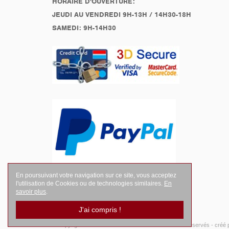
HORAIRE D'OUVERTURE:
JEUDI AU VENDREDI 9H-13H / 14H30-18H
SAMEDI: 9H-14H30
En poursuivant votre navigation sur ce site, vous acceptez
l'utilisation de Cookies ou de technologies similaires.
En
savoir plus
.
J'ai compris !
© Copyright 2026
LEGENDES Motociste
- Tous droits réservés -
créé 