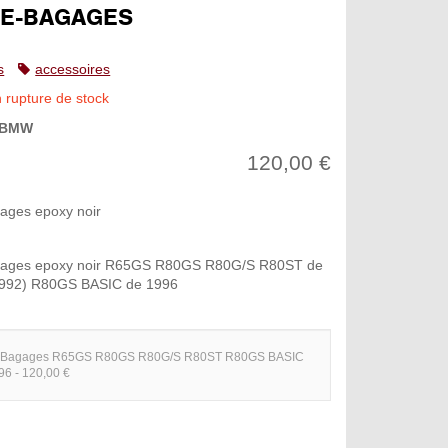
E-BAGAGES
s
accessoires
n rupture de stock
BMW
120,00 €
ages epoxy noir
gages epoxy noir R65GS R80GS R80G/S R80ST de
1992) R80GS BASIC de 1996
e-Bagages R65GS R80GS R80G/S R80ST R80GS BASIC
96 - 120,00 €