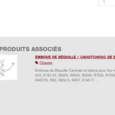
 PRODUITS ASSOCIÉS
EMBOUE DE BÉQUILLE / CAOUTCHOUC DE 
Chassis
Emboue de Béquille Centrale et latéral pour le
G/S, R 80 ST, R50/5, R60/5, R60/6, R75/5, R75/
R45T/N, R65, R65LS, R65T, R 60 /7, ...