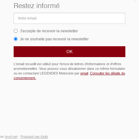
Restez informé
Adresse
email
J'accepte de recevoir la newsletter
Je ne souhaite pas recevoir la newsletter
L'email recueilli est utilisé pour l'envoi de lettres d'informations et d'offres
promotionnelles. Vous pouvez vous désabonner dans ce même formulaire
ou en contactant LEGENDES Motociste par
email
.
Consulter les détails du
consentement.
par
bro4.net
-
Propulsé par Kiubi