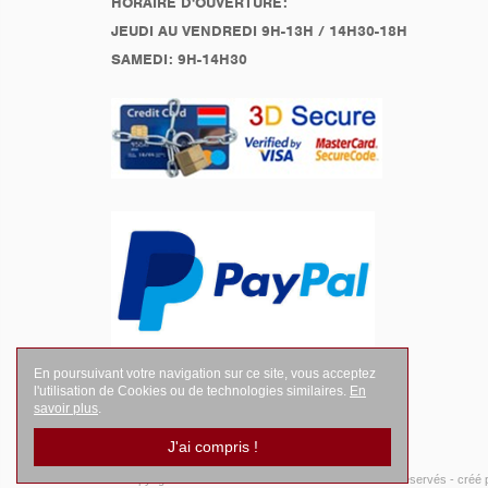
HORAIRE D'OUVERTURE:
JEUDI AU VENDREDI 9H-13H / 14H30-18H
SAMEDI: 9H-14H30
En poursuivant votre navigation sur ce site, vous acceptez
l'utilisation de Cookies ou de technologies similaires.
En
savoir plus
.
J'ai compris !
© Copyright 2026
LEGENDES Motociste
- Tous droits réservés -
créé 