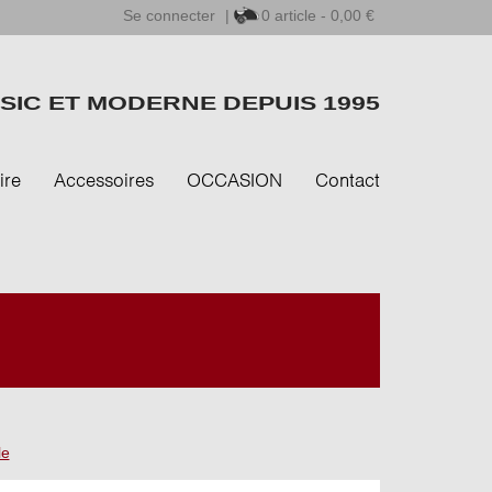
Se connecter
|
0
article - 0,00 €
SIC ET MODERNE DEPUIS 1995
ire
Accessoires
OCCASION
Contact
le