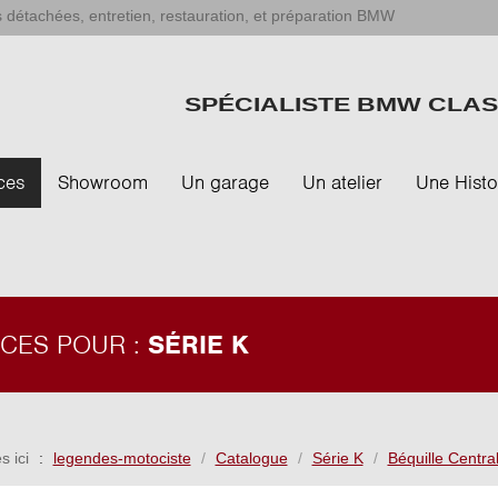
 détachées, entretien, restauration, et préparation BMW
SPÉCIALISTE BMW CLAS
ces
Showroom
Un garage
Un atelier
Une Histo
ÈCES POUR :
SÉRIE K
s ici
legendes-motociste
Catalogue
Série K
Béquille Centra