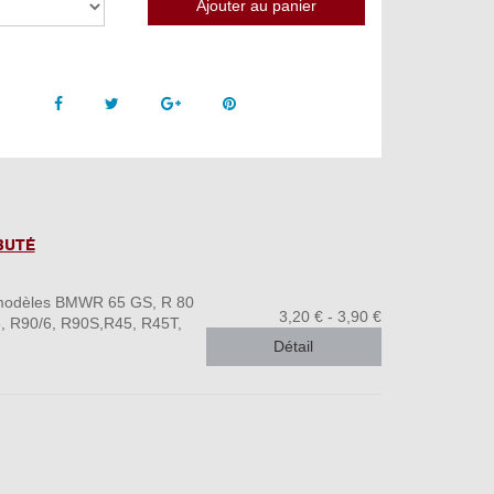
Facebook
Twitter
Google +
Pinterest
BUTÉ
s modèles BMWR 65 GS, R 80
3,20 € - 3,90 €
6, R90/6, R90S,R45, R45T,
Détail