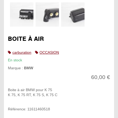
BOITE À AIR
carburation
OCCASION
En stock
Marque :
BMW
60,00 €
Boite à air BMW pour K 75
K 75, K 75 RT, K 75 S, K 75 C
Référence: 11611460518