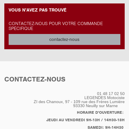
VOUS N'AVEZ PAS TROUVÉ
CONTACTEZ-NOUS POUR VOTRE COMMANDE
SPÉCIFIQUE
contactez-nous
CONTACTEZ-NOUS
01 48 17 02 50
LEGENDES Motociste
ZI des Chanoux, 97 - 109 rue des Frères Lumière
93330
Neuilly sur Marne
HORAIRE D'OUVERTURE:
JEUDI AU VENDREDI 9H-13H / 14H30-18H
SAMEDI: 9H-14H30