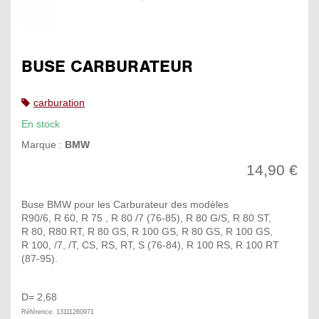
BUSE CARBURATEUR
carburation
En stock
Marque :
BMW
14,90 €
Buse BMW pour les Carburateur des modèles
R90/6, R 60, R 75 , R 80 /7 (76-85), R 80 G/S, R 80 ST,
R 80, R80 RT, R 80 GS, R 100 GS, R 80 GS, R 100 GS,
R 100, /7, /T, CS, RS, RT, S (76-84), R 100 RS, R 100 RT
(87-95).
D= 2,68
Référence: 13111260971