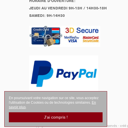
HORAIRE D'OUVERTURE:
JEUDI AU VENDREDI 9H-13H / 14H30-18H
SAMEDI: 9H-14H30
En poursuivant votre navigation sur ce site, vous acceptez
l'utilisation de Cookies ou de technologies similaires.
En
savoir plus
.
J'ai compris !
© Copyright 2026
LEGENDES Motociste
- Tous droits réservés -
créé 