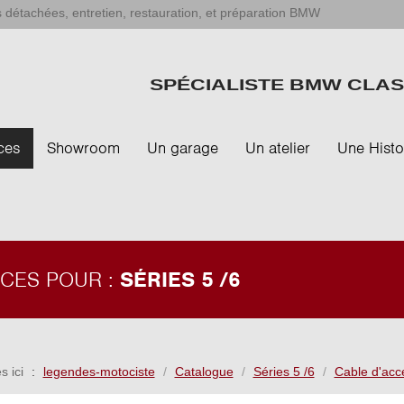
 détachées, entretien, restauration, et préparation BMW
SPÉCIALISTE BMW CLAS
ces
Showroom
Un garage
Un atelier
Une Histo
ÈCES POUR :
SÉRIES 5 /6
s ici
legendes-motociste
Catalogue
Séries 5 /6
Cable d'accé