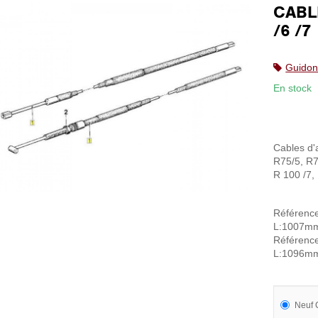
CABL
/6 /7
Guidon
En stock
Cables d'
R75/5, R7
R 100 /7,
Référ
L:1007m
Référ
L:1096m
Neuf 