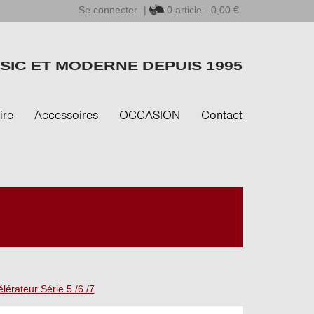
Se connecter
|
0
article - 0,00 €
SIC ET MODERNE DEPUIS 1995
ire
Accessoires
OCCASION
Contact
lérateur Série 5 /6 /7