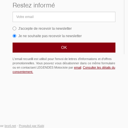
Restez informé
Adresse
email
J'accepte de recevoir la newsletter
Je ne souhaite pas recevoir la newsletter
L'email recueilli est utilisé pour l'envoi de lettres d'informations et d'offres
promotionnelles. Vous pouvez vous désabonner dans ce même formulaire
ou en contactant LEGENDES Motociste par
email
.
Consulter les détails du
consentement.
par
bro4.net
-
Propulsé par Kiubi