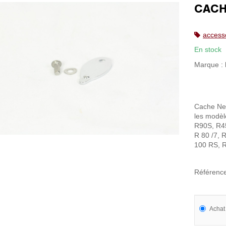
CACH
access
En stock
Marque :
Cache Nei
les modèl
R90S, R45
R 80 /7, 
100 RS, R
Référenc
Achat 