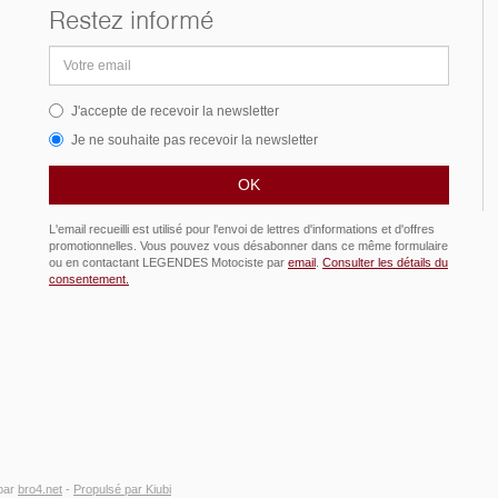
Restez informé
Adresse
email
J'accepte de recevoir la newsletter
Je ne souhaite pas recevoir la newsletter
L'email recueilli est utilisé pour l'envoi de lettres d'informations et d'offres
promotionnelles. Vous pouvez vous désabonner dans ce même formulaire
ou en contactant LEGENDES Motociste par
email
.
Consulter les détails du
consentement.
par
bro4.net
-
Propulsé par Kiubi