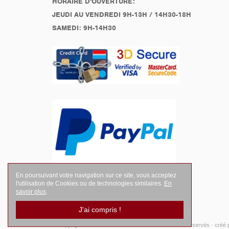
HORAIRE D'OUVERTURE:
JEUDI AU VENDREDI 9H-13H / 14H30-18H
SAMEDI: 9H-14H30
En poursuivant votre navigation sur ce site, vous acceptez
l'utilisation de Cookies ou de technologies similaires.
En
savoir plus
.
J'ai compris !
© Copyright 2026
LEGENDES Motociste
- Tous droits réservés -
créé 