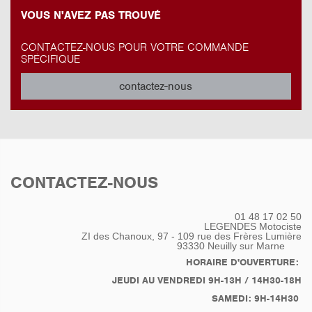
VOUS N'AVEZ PAS TROUVÉ
CONTACTEZ-NOUS POUR VOTRE COMMANDE
SPÉCIFIQUE
contactez-nous
CONTACTEZ-NOUS
01 48 17 02 50
LEGENDES Motociste
ZI des Chanoux, 97 - 109 rue des Frères Lumière
93330
Neuilly sur Marne
HORAIRE D'OUVERTURE:
JEUDI AU VENDREDI 9H-13H / 14H30-18H
SAMEDI: 9H-14H30