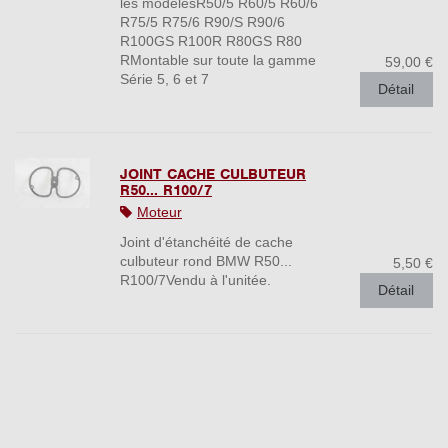
les modèlesR50/5 R60/5 R60/6
R75/5 R75/6 R90/S R90/6
R100GS R100R R80GS R80
RMontable sur toute la gamme
59,00 €
Série 5, 6 et 7
Détail
JOINT CACHE CULBUTEUR
R50... R100/7
Moteur
Joint d'étanchéité de cache
culbuteur rond BMW R50...
5,50 €
R100/7Vendu à l'unitée.
Détail