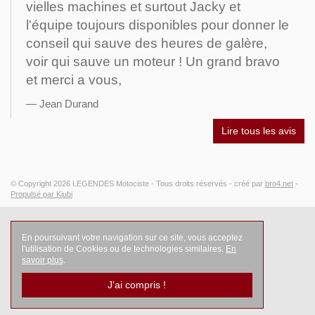
vielles machines et surtout Jacky et
l'équipe toujours disponibles pour donner le
conseil qui sauve des heures de galère,
voir qui sauve un moteur ! Un grand bravo
et merci a vous,
Jean Durand
Lire tous les avis
© Copyright 2026
LEGENDES Motociste
- Tous droits réservés -
créé par
bro4.net
-
Propulsé par Kiubi
En poursuivant votre navigation sur ce site, vous acceptez
l'utilisation de Cookies ou de technologies similaires.
En
savoir plus
.
J'ai compris !