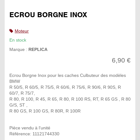
ECROU BORGNE INOX
Moteur
En stock
Marque :
REPLICA
6,90 €
Ecrou Borgne Inox pour les caches Culbuteur des modèles
BMW
R 50/5, R 60/5, R 75/5, R 60/6, R 75/6, R 90/6, R 90S, R
60/7, R 75/7,
R 80, R 100, R 45, R 65, R 80, R 100 RS, RT, R 65 GS , R 80
G/S, ST ,
R 80 GS, R 100 GS, R 80R, R 100R
Pièce vendu à l'unité
Référence: 11121744330