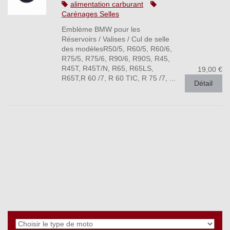
alimentation carburant
Carénages Selles
Emblème BMW pour les
Réservoirs / Valises / Cul de selle
des modèlesR50/5, R60/5, R60/6,
R75/5, R75/6, R90/6, R90S, R45,
R45T, R45T/N, R65, R65LS,
19,00 €
R65T,R 60 /7, R 60 TIC, R 75 /7, ...
Détail