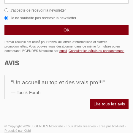
J'accepte de recevoir la newsletter
Je ne souhaite pas recevoir la newsletter
L'email recueilli est utilisé pour l'envoi de lettres d'informations et d'offres
promotionnelles. Vous pouvez vous désabonner dans ce même formulaire ou en
contactant LEGENDES Motociste par
email
.
Consulter les détails du consentement.
AVIS
"Un accueil au top et des vrais pro!!!"
Taofik Farah
Lire tous les avis
© Copyright 2026
LEGENDES Motociste
- Tous droits réservés -
créé par
bro4.net
-
Propulsé par Kiubi