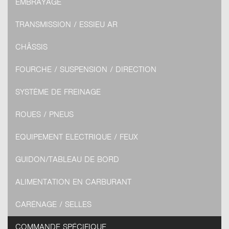
EMBRAYAGE
TRANSMISSION / ESSIEU AR
CHÂSSIS
FOURCHE / SUSPENSION / DIRECTION
SYSTÈME DE FREINAGE
ROUES / PNEUS
EQUIPEMENT ELECTRIQUE / FEUX
GUIDON/TABLEAU DE BORD
ALIMENTATION EN CARBURANT
CARÉNAGE / SELLES
COMMANDE SPÉCIFIQUE