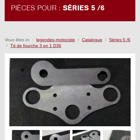
PIÈCES POUR :
SÉRIES 5 /6
Vous êtes ici
legendes-motociste
Catalogue
Séries 5 /6
Té de fourche 3 en 1 D36