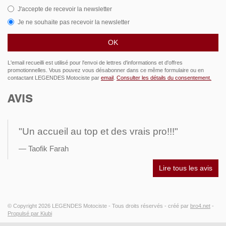
J'accepte de recevoir la newsletter
Je ne souhaite pas recevoir la newsletter
L'email recueilli est utilisé pour l'envoi de lettres d'informations et d'offres
promotionnelles. Vous pouvez vous désabonner dans ce même formulaire ou en
contactant LEGENDES Motociste par
email
.
Consulter les détails du consentement.
AVIS
"Un accueil au top et des vrais pro!!!"
Taofik Farah
Lire tous les avis
© Copyright 2026
LEGENDES Motociste
- Tous droits réservés -
créé par
bro4.net
-
Propulsé par Kiubi