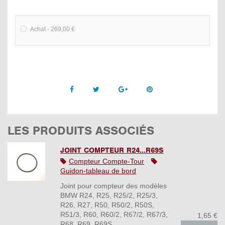
Achat - 269,00 €
Facebook
Twitter
Google +
Pinterest
LES PRODUITS ASSOCIÉS
JOINT COMPTEUR R24...R69S
Compteur Compte-Tour
Guidon-tableau de bord
Joint pour compteur des modèles
BMW R24, R25, R25/2, R25/3,
R26, R27, R50, R50/2, R50S,
R51/3, R60, R60/2, R67/2, R67/3,
1,65 €
R68, R69, R69S