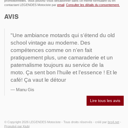
promotionnelles. Vous pouvez vous désabonner dans ce même formulaire ou en
contactant LEGENDES Motociste par
email
.
Consulter les détails du consentement.
AVIS
"Une ambiance motards qui s’étend du old
school vintage au moderne. Des
compétences comme on n’en fait
pratiquement plus, une camaraderie et un
paternalisme toujours au service de la
moto. Ça sent bon l’huile et l’essence ! Et le
café! Ça vaut le détour
Manu Gis
Lire tous les avis
© Copyright 2026
LEGENDES Motociste
- Tous droits réservés -
créé par
bro4.net
-
Propulsé par Kiubi