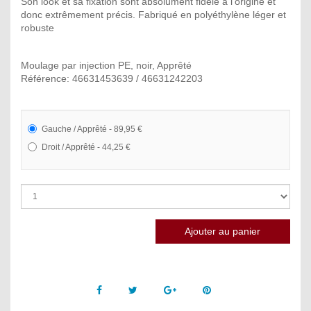
Son look et sa fixation sont absolument fidèle à l'origine et
donc extrêmement précis. Fabriqué en polyéthylène léger et
robuste
Moulage par injection PE, noir, Apprêté
Référence: 46631453639 / 46631242203
Gauche / Apprêté - 89,95 €
Droit / Apprêté - 44,25 €
Facebook
Twitter
Google +
Pinterest