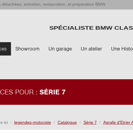
 détachées, entretien, restauration, et préparation BMW
SPÉCIALISTE BMW CLAS
ces
Showroom
Un garage
Un atelier
Une Histo
ÈCES POUR :
SÉRIE 7
s ici
legendes-motociste
Catalogue
Série 7
Agrafe d'Etrier