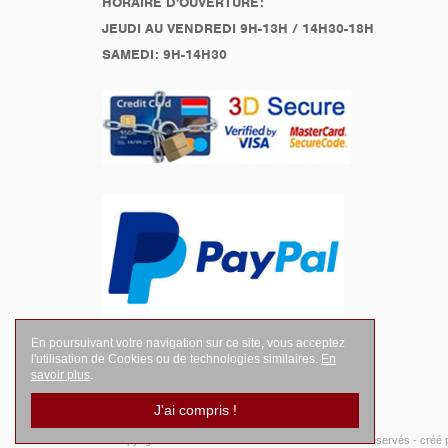
HORAIRE D'OUVERTURE:
JEUDI AU VENDREDI 9H-13H / 14H30-18H
SAMEDI: 9H-14H30
En poursuivant votre navigation sur ce site, vous acceptez
l'utilisation de Cookies ou de technologies similaires.
En
savoir plus
.
J'ai compris !
© Copyright 2026
LEGENDES Motociste
- Tous droits réservés -
créé 