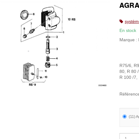
AGRA
systèm
En stock
Marque :
R75/6, R9
80, R 80 
R 100 /7,
Référenc
(11) A