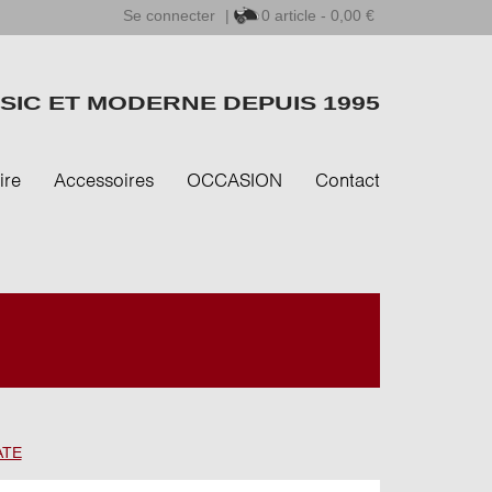
Se connecter
|
0
article - 0,00 €
SIC ET MODERNE DEPUIS 1995
ire
Accessoires
OCCASION
Contact
 ATE