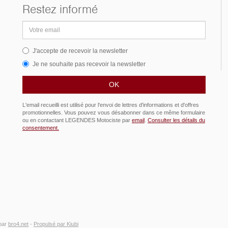
Restez informé
Adresse
email
J'accepte de recevoir la newsletter
Je ne souhaite pas recevoir la newsletter
L'email recueilli est utilisé pour l'envoi de lettres d'informations et d'offres
promotionnelles. Vous pouvez vous désabonner dans ce même formulaire
ou en contactant LEGENDES Motociste par
email
.
Consulter les détails du
consentement.
par
bro4.net
-
Propulsé par Kiubi