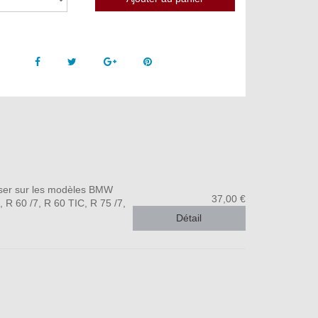
Facebook
Twitter
Google +
Pinterest
liser sur les modèles BMW
37,00 €
 R 60 /7, R 60 TIC, R 75 /7,
Détail