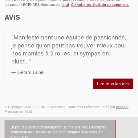
promotionnelles. Vous pouvez vous désabonner dans ce même formulaire ou en
contactant LEGENDES Motociste par
email
.
Consulter les détails du consentement.
AVIS
"Manifestement une équipe de passionnés,
je pense qu'on peut pas trouver mieux pour
nos mamies à 2 roues; et sympas en
plus!!.."
Gérard Lainé
Lire tous les avis
© Copyright 2026
LEGENDES Motociste
- Tous droits réservés -
créé par
bro4.net
-
Propulsé par Kiubi
En poursuivant votre navigation sur ce site, vous acceptez
l'utilisation de Cookies ou de technologies similaires.
En
savoir plus
.