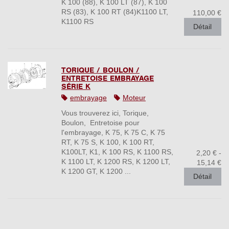
K 100 (88), K 100 LT (87), K 100
RS (83), K 100 RT (84)K1100 LT,
110,00 €
K1100 RS
Détail
TORIQUE / BOULON /
ENTRETOISE EMBRAYAGE
SÉRIE K
embrayage
Moteur
Vous trouverez ici, Torique,
Boulon, Entretoise pour
l'embrayage, K 75, K 75 C, K 75
RT, K 75 S, K 100, K 100 RT,
K100LT, K1, K 100 RS, K 1100 RS,
2,20 € -
K 1100 LT, K 1200 RS, K 1200 LT,
15,14 €
K 1200 GT, K 1200 ...
Détail