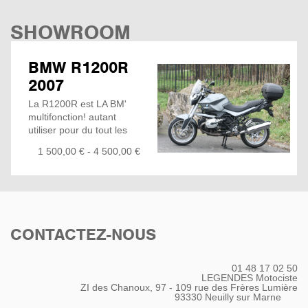
SHOWROOM
BMW R1200R
2007
La R1200R est LA BM'
multifonction! autant
utiliser pour du tout les
jours, boulot,
1 500,00 € - 4 500,00 €
déplacement rapide et
petit viré entre ami
qu'utilisé pour les longue
route en solo comme en
duo, cette moto répondra
à toutes vos demande.
CONTACTEZ-NOUS
145277km
Disques avant +
Plaquette neuves
01 48 17 02 50
Plaquettes arrière neuves
LEGENDES Motociste
Vidange Complète Boite,
ZI des Chanoux, 97 - 109 rue des Frères Lumière
93330
Neuilly sur Marne
Pont, Moteur + filtre