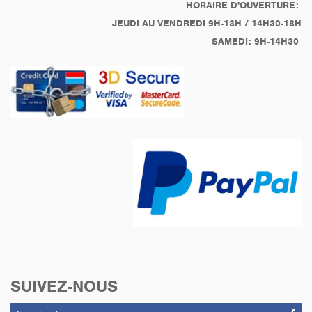
Purge Complet du
HORAIRE D'OUVERTURE:
Système de freinage
JEUDI AU VENDREDI 9H-13H / 14H30-18H
Remplacement des
SAMEDI: 9H-14H30
bougies
Remplacement Bobines
Crayons
Remplacement des spi
de fourche
Réglage Jeux aux
Soupapes
Courroie d'alternateur
remplacée en 2022
Réfection de Pont / Bras
Oscillant en 2021:
Roulements, Joints,
Tourillon, Soufflet +
Nettoyage
Réfection de Direction en
2020: Rotule,
Roulements T Supérieur.
SUIVEZ-NOUS