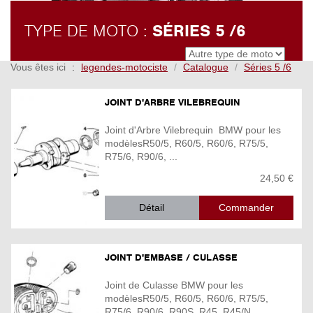
TYPE DE MOTO :
SÉRIES 5 /6
Vous êtes ici
legendes-motociste
Catalogue
Séries 5 /6
JOINT D'ARBRE VILEBREQUIN
Joint d'Arbre Vilebrequin BMW pour les
modèlesR50/5, R60/5, R60/6, R75/5,
R75/6, R90/6, ...
24,50 €
Détail
JOINT D'EMBASE / CULASSE
Joint de Culasse BMW pour les
modèlesR50/5, R60/5, R60/6, R75/5,
R75/6, R90/6, R90S, R45, R45/N, ...