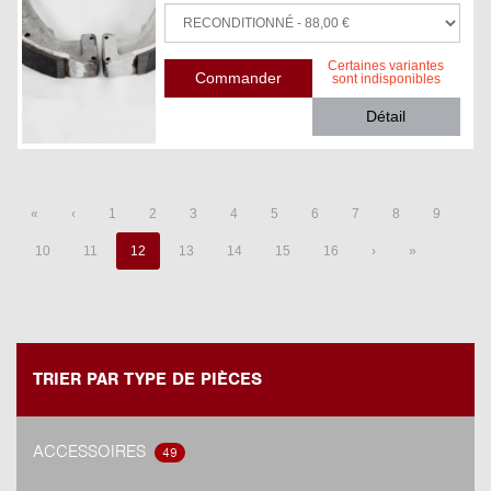
Certaines variantes
sont indisponibles
Détail
«
‹
1
2
3
4
5
6
7
8
9
10
11
12
13
14
15
16
›
»
TRIER PAR TYPE DE PIÈCES
ACCESSOIRES
49