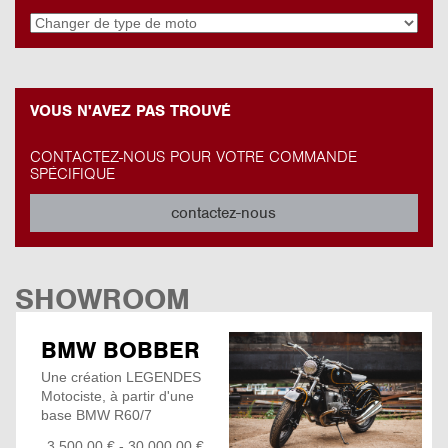
VOUS N'AVEZ PAS TROUVÉ
CONTACTEZ-NOUS POUR VOTRE COMMANDE
SPÉCIFIQUE
contactez-nous
SHOWROOM
BMW BOBBER
Une création LEGENDES
Motociste, à partir d'une
base BMW R60/7
Châssis (RT1), garde
3 500,00 € - 30 000,00 €