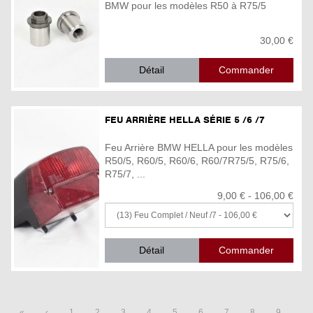
BMW pour les modèles R50 à R75/5
30,00 €
Détail
FEU ARRIÈRE HELLA SÉRIE 5 /6 /7
Feu Arrière BMW HELLA pour les modèles
R50/5, R60/5, R60/6, R60/7R75/5, R75/6,
R75/7, ...
9,00 € - 106,00 €
Détail
«
‹
1
2
3
4
5
6
7
8
9