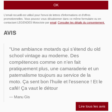
cornets!
Peinture et filets réalisés
par l'ateliers Carmouche
et Mr.Takahira.
L'email recueilli est utilisé pour l'envoi de lettres d'informations et d'offres
promotionnelles. Vous pouvez vous désabonner dans ce même formulaire ou en
contactant LEGENDES Motociste par
email
.
Consulter les détails du consentement.
AVIS
"Une ambiance motards qui s’étend du old
school vintage au moderne. Des
compétences comme on n’en fait
pratiquement plus, une camaraderie et un
paternalisme toujours au service de la
moto. Ça sent bon l’huile et l’essence ! Et le
café! Ça vaut le détour
Manu Gis
Lire tous les avis