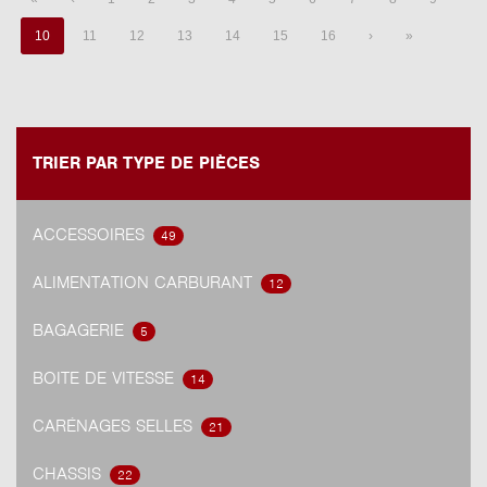
10
11
12
13
14
15
16
›
»
TRIER PAR TYPE DE PIÈCES
ACCESSOIRES
49
ALIMENTATION CARBURANT
12
BAGAGERIE
5
BOITE DE VITESSE
14
CARÉNAGES SELLES
21
CHASSIS
22