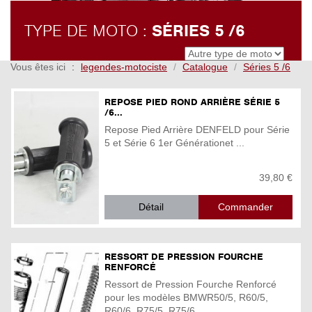
TYPE DE MOTO :
SÉRIES 5 /6
Vous êtes ici
legendes-motociste
Catalogue
Séries 5 /6
REPOSE PIED ROND ARRIÈRE SÉRIE 5
/6...
Repose Pied Arrière DENFELD pour Série
5 et Série 6 1er Générationet ...
39,80 €
Détail
RESSORT DE PRESSION FOURCHE
RENFORCÉ
Ressort de Pression Fourche Renforcé
pour les modèles BMWR50/5, R60/5,
R60/6, R75/5, R75/6, ...