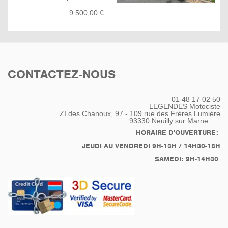
conduire total, une
9 500,00 €
tranquillité de balade
mais malgré tout, elle
garde son concentré de
dynamisme à l'ouverture
des gaz . cette version
est équipé de porte
CONTACTEZ-NOUS
bagage arrière et latérale
afin d'y accroche
bagages et valises et
01 48 17 02 50
support bagage sur le
LEGENDES Motociste
réservoir. Pare cylindres
ZI des Chanoux, 97 - 109 rue des Frères Lumière
93330
Neuilly sur Marne
SW-MOTECH, pare-
vend, pare-pierre /
HORAIRE D'OUVERTURE:
protège mains... elle
JEUDI AU VENDREDI 9H-13H / 14H30-18H
n'attend qu'une chose,
SAMEDI: 9H-14H30
que vous vous mettiez en
selle!