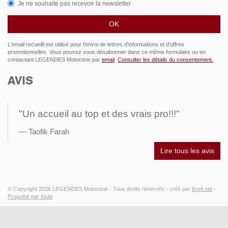
Je ne souhaite pas recevoir la newsletter
L'email recueilli est utilisé pour l'envoi de lettres d'informations et d'offres
promotionnelles. Vous pouvez vous désabonner dans ce même formulaire ou en
contactant LEGENDES Motociste par
email
.
Consulter les détails du consentement.
AVIS
"Un accueil au top et des vrais pro!!!"
Taofik Farah
Lire tous les avis
© Copyright 2026
LEGENDES Motociste
- Tous droits réservés -
créé par
bro4.net
-
Propulsé par Kiubi