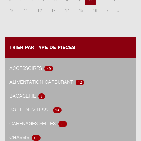
«
‹
1
2
3
4
5
6
7
8
9
10
11
12
13
14
15
16
›
»
TRIER PAR TYPE DE PIÈCES
ACCESSOIRES
49
ALIMENTATION CARBURANT
12
BAGAGERIE
5
BOITE DE VITESSE
14
CARÉNAGES SELLES
21
CHASSIS
22