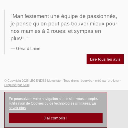
"Manifestement une équipe de passionnés,
je pense qu'on peut pas trouver mieux pour
nos mamies à 2 roues; et sympas en
plus!!.."
Gérard Lainé
Lire tous les avis
© Copyright 2026
LEGENDES Motociste
- Tous droits réservés -
créé par
bro4.net
-
Propulsé par Kiubi
En poursuivant votre navigation sur ce site, vous acceptez
l'utilisation de Cookies ou de technologies similaires.
En
savoir plus
.
J'ai compris !