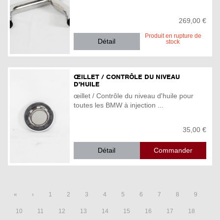
269,00 €
Produit en rupture de
Détail
stock
ŒILLET / CONTRÔLE DU NIVEAU
D'HUILE
œillet / Contrôle du niveau d'huile pour
toutes les BMW à injection ...
35,00 €
Détail
«
‹
1
2
3
4
5
6
7
8
9
10
11
12
13
14
15
16
17
18