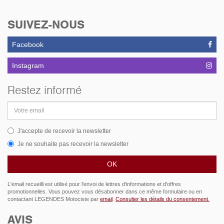
MOTOGADGET MST
Speedster Vintage. Tous
SUIVEZ-NOUS
ça alimenté part un
faisceau M-Unit qui
assure une bonne
Facebook
fonctionnalité sur base
saine et un résultat des
Instagram
plus épuré.
Ligne d'échappement sur
Restez informé
mesure, double sortie de
coté.
Adresse
Carburateurs Dellorto de
email
30mm de diamètre avec
reniflard réintégrant toute
J'accepte de recevoir la newsletter
perte de carburation
Je ne souhaite pas recevoir la newsletter
directement dans les
cornets!
Peinture et filets réalisés
par l'ateliers Carmouche
et Mr.Takahira.
L'email recueilli est utilisé pour l'envoi de lettres d'informations et d'offres
promotionnelles. Vous pouvez vous désabonner dans ce même formulaire ou en
contactant LEGENDES Motociste par
email
.
Consulter les détails du consentement.
AVIS