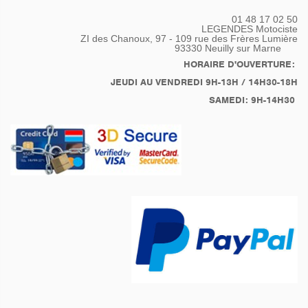
SteamPunk. Cette
01 48 17 02 50
fixation permet la
LEGENDES Motociste
Rotation du garde boue
ZI des Chanoux, 97 - 109 rue des Frères Lumière
93330
Neuilly sur Marne
arrière facilitant le
remplacement du pneu
HORAIRE D'OUVERTURE:
au future acquéreur.
JEUDI AU VENDREDI 9H-13H / 14H30-18H
Montage et adaptation
SAMEDI: 9H-14H30
d'une selle moto PAGUSA
et de porte-sacoches
latérales respectant la
ligne de la moto.
Réservoir fabriqué sur
mesure de 28 Litres en
métal sur base de trois
réservoir de BMW Série
2. Fourche et roue avant
de BMW serie 5.
Roue arrière et pont de
R80GS, bien coupleus.
Optique avant HELLA
Commandes guidon
KUSTOMTECH
Compteur