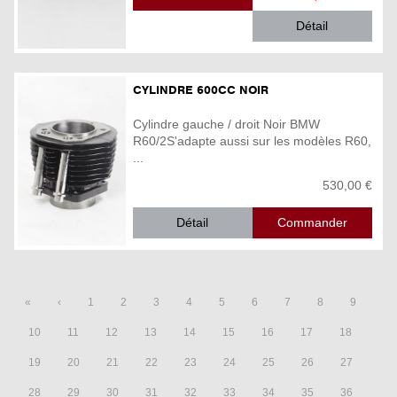
Détail
CYLINDRE 600CC NOIR
Cylindre gauche / droit Noir BMW
R60/2S'adapte aussi sur les modèles R60,
...
530,00 €
Détail
«
‹
1
2
3
4
5
6
7
8
9
10
11
12
13
14
15
16
17
18
19
20
21
22
23
24
25
26
27
28
29
30
31
32
33
34
35
36