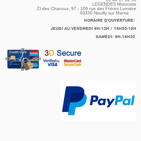
Nettoyage Carburateurs
LEGENDES Motociste
Réglage Jeux aux
ZI des Chanoux, 97 - 109 rue des Frères Lumière
93330
Neuilly sur Marne
Soupapes
relais démarreur neuf
HORAIRE D'OUVERTURE:
Poignée accélératrice
JEUDI AU VENDREDI 9H-13H / 14H30-18H
neuve
SAMEDI: 9H-14H30