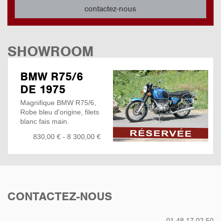
contactez-nous
SHOWROOM
BMW R75/6
DE 1975
Magnifique BMW R75/6,
Robe bleu d'origine, filets
blanc fais main.
Acheté en concession
830,00 € - 8 300,00 €
BMW Motorrad à
23826Km, deuxième
main.
Elle n'a suffis que d'une
petite remise en route
pour reprendre la route...
CONTACTEZ-NOUS
Vidange Moteur + filtre
réfection Maitre cylindre
avant
01 48 17 02 50