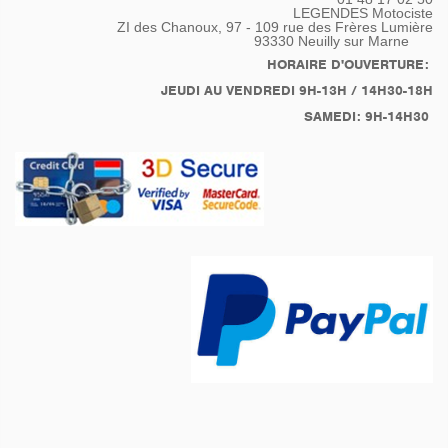
matériel ou juste nos
LEGENDES Motociste
emplettes du jour...
ZI des Chanoux, 97 - 109 rue des Frères Lumière
93330
Neuilly sur Marne
vendu avec les sacoche
et Top Cases assorties à
HORAIRE D'OUVERTURE:
la moto. Équipé aussi du
JEUDI AU VENDREDI 9H-13H / 14H30-18H
support GPS de chez
SAMEDI: 9H-14H30
Motorrad
et double des clés
fournie.
très peu kilométré 48840
km
Cette Moto à très peux
rouler 3.500km en 8 ans
et pourtant entretenue
chez nous depuis 2017,
entretien / Révision tous
les deux ans. Client très
soigneux, ce véhicule
était constamment à l'abri
dans un garage chauffé
Factures disponibles...