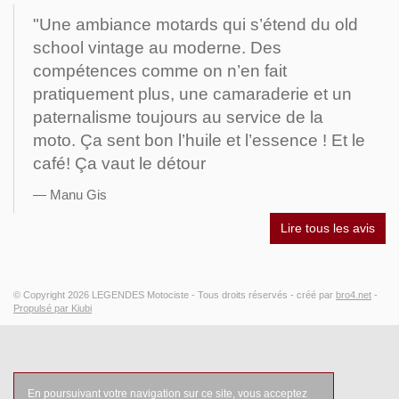
"Une ambiance motards qui s’étend du old
school vintage au moderne. Des
compétences comme on n’en fait
pratiquement plus, une camaraderie et un
paternalisme toujours au service de la
moto. Ça sent bon l’huile et l’essence ! Et le
café! Ça vaut le détour
Manu Gis
Lire tous les avis
© Copyright 2026
LEGENDES Motociste
- Tous droits réservés -
créé par
bro4.net
-
Propulsé par Kiubi
En poursuivant votre navigation sur ce site, vous acceptez