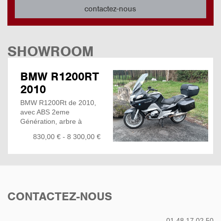
contactez-nous
SHOWROOM
BMW R1200RT
2010
BMW R1200Rt de 2010,
avec ABS 2eme
Génération, arbre à
came en tête, en très
830,00 € - 8 300,00 €
bonne état... La dernière
version touring de chez
BMW non chargée en
électronique...
Ce R1200RT est l'arme
ultime pour faire autant,
CONTACTEZ-NOUS
de la route que des
petites trajets où l'on a
besoin de charger du
01 48 17 02 50