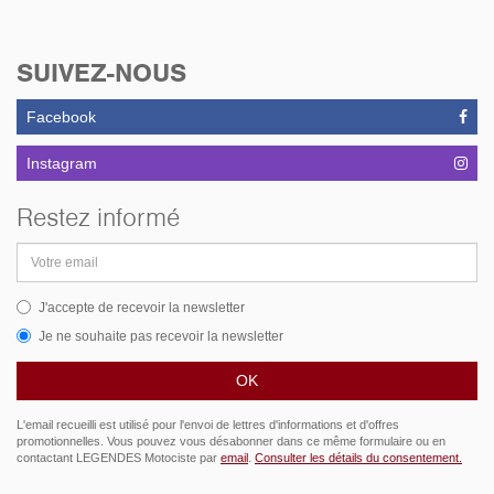
Compteur
MOTOGADGET MST
Speedster Vintage. Tous
SUIVEZ-NOUS
ça alimenté part un
faisceau M-Unit qui
assure une bonne
Facebook
fonctionnalité sur base
saine et un résultat des
Instagram
plus épuré.
Ligne d'échappement sur
Restez informé
mesure, double sortie de
coté.
Adresse
Carburateurs Dellorto de
email
30mm de diamètre avec
reniflard réintégrant toute
J'accepte de recevoir la newsletter
perte de carburation
Je ne souhaite pas recevoir la newsletter
directement dans les
cornets!
Peinture et filets réalisés
par l'ateliers Carmouche
et Mr.Takahira.
L'email recueilli est utilisé pour l'envoi de lettres d'informations et d'offres
promotionnelles. Vous pouvez vous désabonner dans ce même formulaire ou en
contactant LEGENDES Motociste par
email
.
Consulter les détails du consentement.