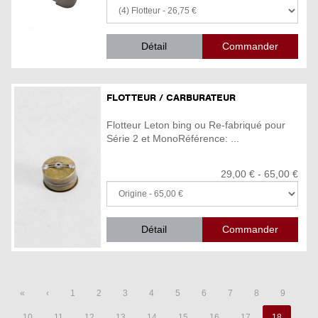
Détail
FLOTTEUR / CARBURATEUR
Flotteur Leton bing ou Re-fabriqué pour
Série 2 et MonoRéférence: ...
29,00 € - 65,00 €
Détail
«
‹
1
2
3
4
5
6
7
8
9
10
11
12
13
14
15
16
17
18