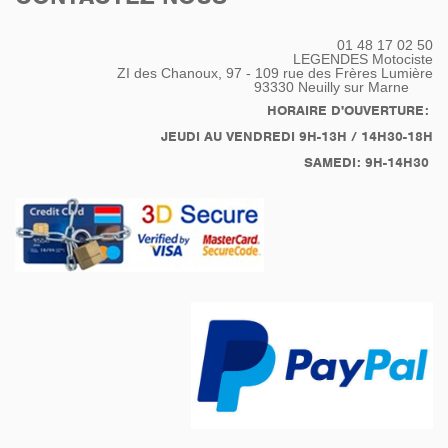
donnant un look
SteamPunk. Cette
01 48 17 02 50
fixation permet la
LEGENDES Motociste
Rotation du garde boue
ZI des Chanoux, 97 - 109 rue des Frères Lumière
93330
Neuilly sur Marne
arrière facilitant le
remplacement du pneu
HORAIRE D'OUVERTURE:
au future acquéreur.
JEUDI AU VENDREDI 9H-13H / 14H30-18H
Montage et adaptation
SAMEDI: 9H-14H30
d'une selle moto PAGUSA
et de porte-sacoches
latérales respectant la
ligne de la moto.
Réservoir fabriqué sur
mesure de 28 Litres en
métal sur base de trois
réservoir de BMW Série
2. Fourche et roue avant
de BMW serie 5.
Roue arrière et pont de
R80GS, bien coupleus.
Optique avant HELLA
Commandes guidon
KUSTOMTECH