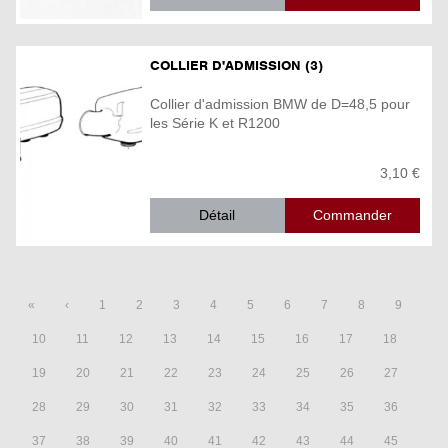
COLLIER D'ADMISSION (3)
Collier d'admission BMW de D=48,5 pour
les Série K et R1200
3,10 €
Détail
«
‹
1
2
3
4
5
6
7
8
9
10
11
12
13
14
15
16
17
18
19
20
21
22
23
24
25
26
27
28
29
30
31
32
33
34
35
36
37
38
39
40
41
42
43
44
45