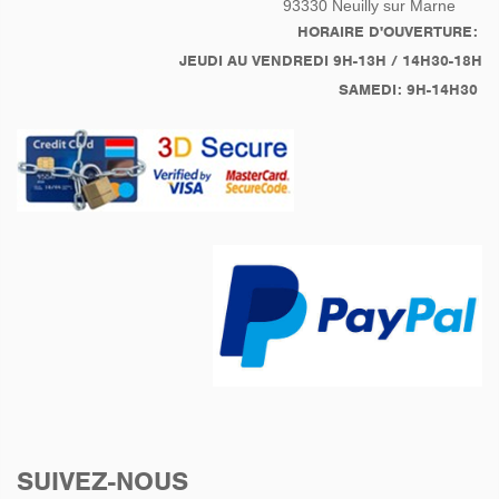
93330
Neuilly sur Marne
complète
Réfection complète de la
HORAIRE D'OUVERTURE:
boîte de vitesses +
JEUDI AU VENDREDI 9H-13H / 14H30-18H
vidange
SAMEDI: 9H-14H30
Suivie d'une Réfection
complète de la pompe à
huile
Remplacement complet
de l'embrayage ainsi que
du système de tige de
poussé
Révision / Contrôle
générale complet
SUIVEZ-NOUS