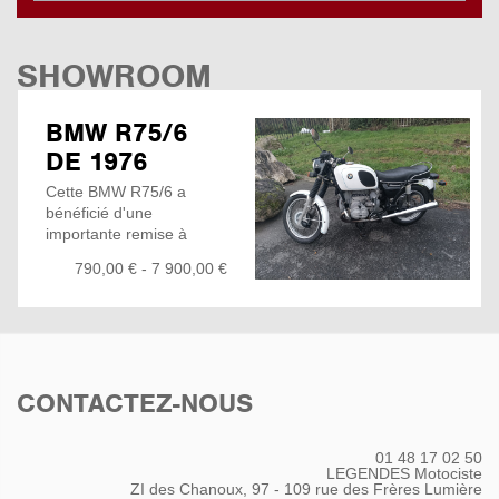
SHOWROOM
BMW R75/6
DE 1976
Cette BMW R75/6 a
bénéficié d'une
importante remise à
niveau mécanique afin
790,00 € - 7 900,00 €
d'offrir à son futur
propriétaire une Machine
Mécaniquement saine,
fiable et prête à prendre
la route pour maximum
de plaisir de conduite...
CONTACTEZ-NOUS
Travaux réalisés :
Réfection complète du
haut-moteur + Vidange
01 48 17 02 50
Réfection du système de
LEGENDES Motociste
freinage avec purge
ZI des Chanoux, 97 - 109 rue des Frères Lumière