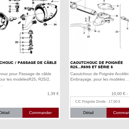
CHOUC / PASSAGE DE CÂBLE
CAOUTCHOUC DE POIGNÉE
R25...R69S ET SÉRIE 5
houc pour Passage de câble
Caoutchouc de Poignée Accéléra
ur les modèlesR25, R25/2,
Embrayage, pour les modèles ..
..
1,39 €
10,00 € -
Détail
Détail