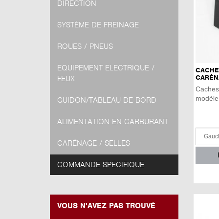
DIRECTION
SYSTÈME DE FREINAGE
ROUES / PNEUS
EQUIPEMENT ELECTRIQUE /
CACHES
CARÉN
FEUX
Caches 
modèle
GUIDON/TABLEAU DE BORD
ALIMENTATION EN CARBURANT
CARÉNAGE / SELLES
COMMANDE SPÉCIFIQUE
VOUS N'AVEZ PAS TROUVÉ