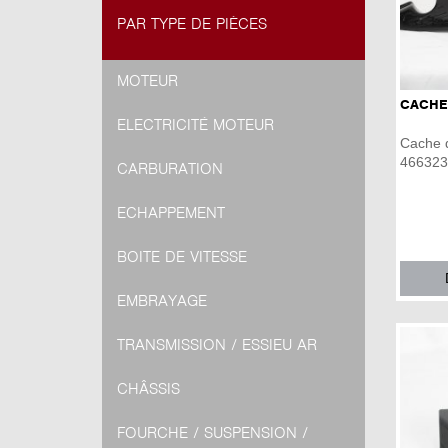
PAR TYPE DE PIÈCES
MOTEUR
CACHE
ELECTRICITÉ MOTEUR
Cache 
466323
CARBURATION
ECHAPPEMENT
BOITE DE VITESSE
EMBRAYAGE
TRANSMISSION / ESSIEU AR
CHÂSSIS
FOURCHE / SUSPENSION /