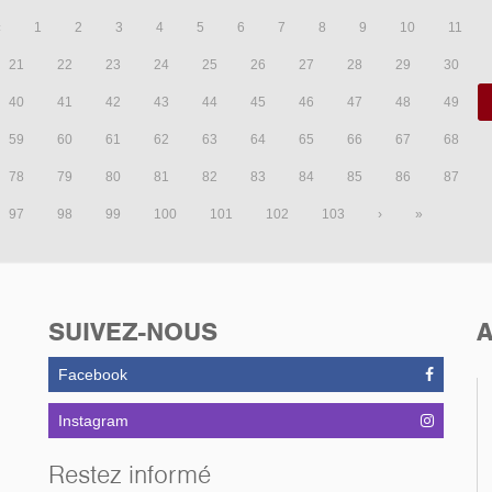
‹
1
2
3
4
5
6
7
8
9
10
11
21
22
23
24
25
26
27
28
29
30
40
41
42
43
44
45
46
47
48
49
59
60
61
62
63
64
65
66
67
68
78
79
80
81
82
83
84
85
86
87
97
98
99
100
101
102
103
›
»
SUIVEZ-NOUS
A
Facebook
Instagram
Restez informé