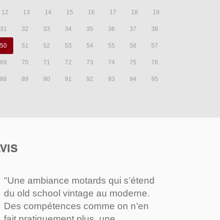
12
13
14
15
16
17
18
19
31
32
33
34
35
36
37
38
50
51
52
53
54
55
56
57
69
70
71
72
73
74
75
76
88
89
90
91
92
93
94
95
VIS
"Une ambiance motards qui s’étend
du old school vintage au moderne.
Des compétences comme on n’en
fait pratiquement plus, une