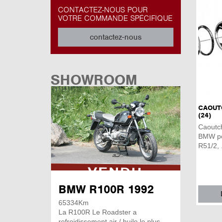
CONTACTEZ-NOUS POUR
VOTRE COMMANDE SPÉCIFIQUE
contactez-nous
SHOWROOM
CAOUT
(24)
Caoutc
BMW po
R51/2, .
BMW R100R 1992
65334Km
La R100R Le Roadster a
refroidissement air / huile le plus