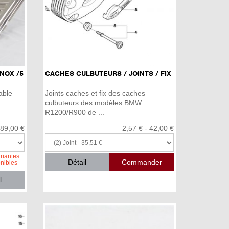
NOX /5
CACHES CULBUTEURS / JOINTS / FIX
able
Joints caches et fix des caches
..
culbuteurs des modèles BMW
R1200/R900 de ...
89,00 €
2,57 € - 42,00 €
riantes
Détail
onibles
l