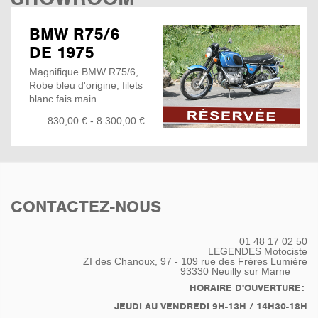
BMW R75/6
DE 1975
Magnifique BMW R75/6,
Robe bleu d'origine, filets
blanc fais main.
Acheté en concession
830,00 € - 8 300,00 €
BMW Motorrad à
23826Km, deuxième
main.
Elle n'a suffis que d'une
petite remise en route
pour reprendre la route...
CONTACTEZ-NOUS
Vidange Moteur + filtre
réfection Maitre cylindre
avant
01 48 17 02 50
Nettoyage Carburateurs
LEGENDES Motociste
Réglage Jeux aux
ZI des Chanoux, 97 - 109 rue des Frères Lumière
93330
Neuilly sur Marne
Soupapes
relais démarreur neuf
HORAIRE D'OUVERTURE:
Poignée accélératrice
JEUDI AU VENDREDI 9H-13H / 14H30-18H
neuve