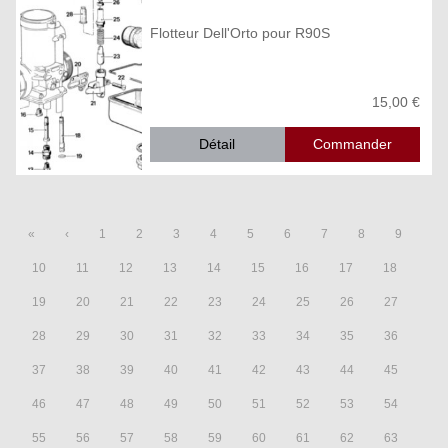
Flotteur Dell'Orto pour R90S
15,00 €
Détail
«
‹
1
2
3
4
5
6
7
8
9
10
11
12
13
14
15
16
17
18
19
20
21
22
23
24
25
26
27
28
29
30
31
32
33
34
35
36
37
38
39
40
41
42
43
44
45
46
47
48
49
50
51
52
53
54
55
56
57
58
59
60
61
62
63