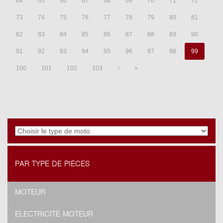
64
65
66
67
68
69
70
71
72
73
74
75
76
77
78
79
80
81
82
83
84
85
86
87
88
89
90
91
92
93
94
95
96
97
98
99
100
101
102
103
›
»
PAR TYPE DE PIÈCES
MOTEUR
ELECTRICITÉ MOTEUR