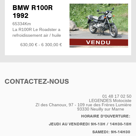
BMW R100R
1992
65334Km
La R100R Le Roadster a
refroidissement air / huile
le plus aboutie de la
630,00 € - 6 300,00 €
marque Bavaroise, qui
nous rappel les série 6 et
/7 des années 70, même
les cache- culbuteurs ont
retrouvé leur forme
rondouillarde de ces
CONTACTEZ-NOUS
anciennes séries. et
toutes les particularités
qui ont fait la réputation
01 48 17 02 50
des modèles de ces
LEGENDES Motociste
années : la position de
ZI des Chanoux, 97 - 109 rue des Frères Lumière
93330
Neuilly sur Marne
conduite, le couple de
renversement du moteur
HORAIRE D'OUVERTURE:
à plat et, en prime, la
JEUDI AU VENDREDI 9H-13H / 14H30-18H
sélection plutôt lente de
SAMEDI: 9H-14H30
vitesses et des