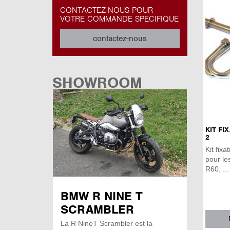
CONTACTEZ-NOUS POUR
VOTRE COMMANDE SPÉCIFIQUE
contactez-nous
SHOWROOM
KIT FI
2
Kit fix
pour le
R60, ...
BMW R NINE T
SCRAMBLER
La R NineT Scrambler est la