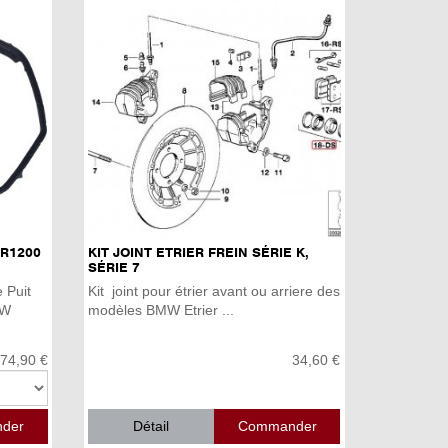
 R1200
KIT JOINT ETRIER FREIN SÉRIE K,
SÉRIE 7
 Puit
Kit joint pour étrier avant ou arriere des
MW
modèles BMW Etrier ...
74,90 €
34,60 €
Détail