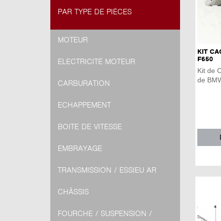
PAR TYPE DE PIÈCES
MOTEUR
KIT C
F650
ELECTRICITÉ MOTEUR
Kit de 
de BMW
CARBURATION
ECHAPPEMENT
BOITE DE VITESSE
EMBRAYAGE
TRANSMISSION / ESSIEU AR
CHÂSSIS
FOURCHE / SUSPENSION /