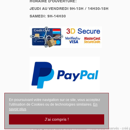
HORAIRE D'OUVERTURE:
JEUDI AU VENDREDI 9H-13H / 14H30-18H
SAMEDI: 9H-14H30
En poursuivant votre navigation sur ce site, vous acceptez
l'utilisation de Cookies ou de technologies similaires.
En
savoir plus
.
J'ai compris !
© Copyright 2026
LEGENDES Motociste
- Tous droits réservés -
créé 