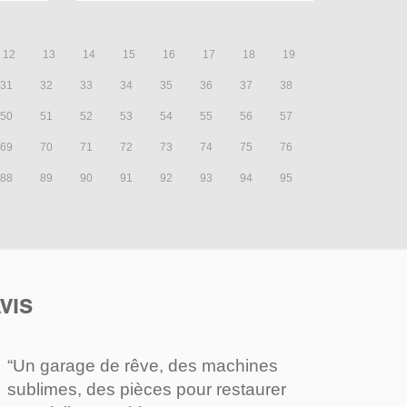
12
13
14
15
16
17
18
19
31
32
33
34
35
36
37
38
50
51
52
53
54
55
56
57
69
70
71
72
73
74
75
76
88
89
90
91
92
93
94
95
VIS
“Un garage de rêve, des machines
sublimes, des pièces pour restaurer