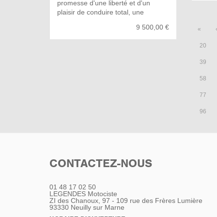
promesse d'une liberté et d'un
plaisir de conduire total, une
tranquillité de balade mais malgré
9 500,00 €
«
tout, elle garde son concentré de
dynamisme à l'ouverture des gaz .
20
cette version est équipé de porte
bagage arrière et latérale afin d'y
39
accroche bagages et valises et
support bagage sur le réservoir.
58
Pare cylindres SW-MOTECH, pare-
vend, pare-pierre / protège mains...
77
elle n'attend qu'une chose, que
96
vous vous mettiez en selle!
CONTACTEZ-NOUS
01 48 17 02 50
LEGENDES Motociste
ZI des Chanoux, 97 - 109 rue des Frères Lumière
93330
Neuilly sur Marne