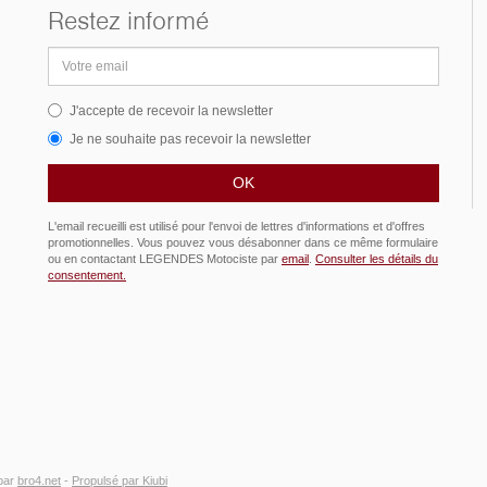
Restez informé
Adresse
email
J'accepte de recevoir la newsletter
Je ne souhaite pas recevoir la newsletter
L'email recueilli est utilisé pour l'envoi de lettres d'informations et d'offres
promotionnelles. Vous pouvez vous désabonner dans ce même formulaire
ou en contactant LEGENDES Motociste par
email
.
Consulter les détails du
consentement.
par
bro4.net
-
Propulsé par Kiubi