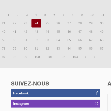
‹
1
2
3
4
5
6
7
8
9
10
11
21
22
23
24
25
26
27
28
29
30
40
41
42
43
44
45
46
47
48
49
59
60
61
62
63
64
65
66
67
68
78
79
80
81
82
83
84
85
86
87
97
98
99
100
101
102
103
›
»
SUIVEZ-NOUS
A
Facebook
Instagram