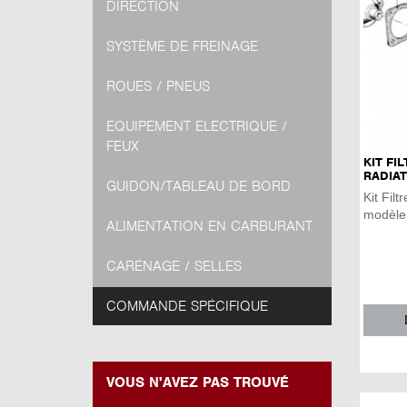
DIRECTION
SYSTÈME DE FREINAGE
ROUES / PNEUS
EQUIPEMENT ELECTRIQUE /
FEUX
KIT FI
RADIAT
GUIDON/TABLEAU DE BORD
Kit Filt
modèle
ALIMENTATION EN CARBURANT
CARÉNAGE / SELLES
COMMANDE SPÉCIFIQUE
VOUS N'AVEZ PAS TROUVÉ