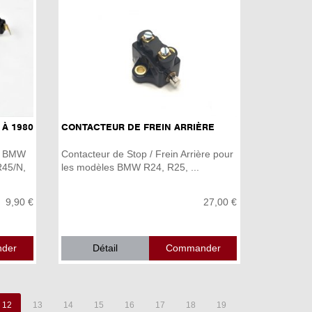
 À 1980
CONTACTEUR DE FREIN ARRIÈRE
es BMW
Contacteur de Stop / Frein Arrière pour
R45/N,
les modèles BMW R24, R25, ...
9,90 €
27,00 €
Détail
12
13
14
15
16
17
18
19