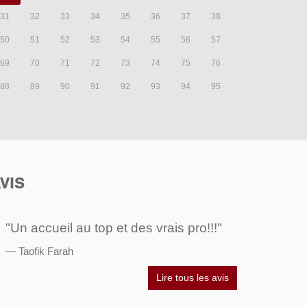
31
32
33
34
35
36
37
38
50
51
52
53
54
55
56
57
69
70
71
72
73
74
75
76
88
89
90
91
92
93
94
95
VIS
"Un accueil au top et des vrais pro!!!"
Taofik Farah
Lire tous les avis