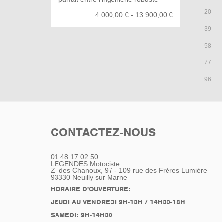
allemande et l'élégance classique.
20
4 000,00 € - 13 900,00 €
Produite entre 1960 et 1969, cette
moto est un témoignage vivant de
39
l'excellence technique et du design
58
raffiné de BMW. Sa boîte de
vitesses à quatre rapports, couplée
77
à une transmission par cardan,
garantit une conduite fluide et sans
96
à-coups, même sur les routes les
plus exigeantes. Son design est un
chef-d'œuvre de simplicité et de
fonctionnalité. Le cadre en acier,
robuste et léger, est conçu pour
CONTACTEZ-NOUS
offrir une stabilité exemplaire, tandis
que la suspension avant Earles
renforce ce confort de conduite.
01 48 17 02 50
Nombre de ces modèles,
LEGENDES Motociste
soigneusement entretenues, roulent
ZI des Chanoux, 97 - 109 rue des Frères Lumière
93330
Neuilly sur Marne
encore aujourd'hui, témoignant de
leurs longévité exceptionnelle. Elle
HORAIRE D'OUVERTURE:
incarne une époque où les motos
JEUDI AU VENDREDI 9H-13H / 14H30-18H
étaient conçues pour durer, pour
SAMEDI: 9H-14H30
offrir des années de plaisir de