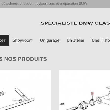
 détachées, entretien, restauration, et préparation BMW
SPÉCIALISTE BMW CLAS
ces
Showroom
Un garage
Un atelier
Une Histo
S NOS PRODUITS