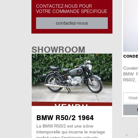
CONTACTEZ-NOUS POUR
VOTRE COMMANDE SPÉCIFIQUE
contactez-nous
SHOWROOM
CONDEN
Conden
BMW R5
R60/2, .
BMW R50/2 1964
La BMW R50/2 est une icône
intemporelle qui incarne le mariage
«
parfait entre l'ingénierie robuste