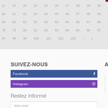
21
22
23
24
25
26
27
28
29
30
40
41
42
43
44
45
46
47
48
49
59
60
61
62
63
64
65
66
67
68
78
79
80
81
82
83
84
85
86
87
97
98
99
100
101
102
103
›
»
SUIVEZ-NOUS
A
Facebook
Instagram
Restez informé
Adresse
email