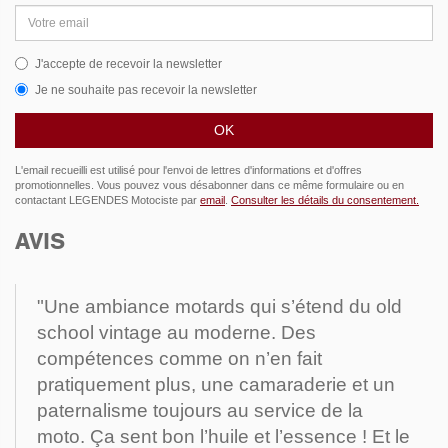
Adresse
Carburateurs Dellorto de
email
30mm de diamètre avec
reniflard réintégrant toute
J'accepte de recevoir la newsletter
perte de carburation
Je ne souhaite pas recevoir la newsletter
directement dans les
cornets!
Peinture et filets réalisés
par l'ateliers Carmouche
et Mr.Takahira.
L'email recueilli est utilisé pour l'envoi de lettres d'informations et d'offres
promotionnelles. Vous pouvez vous désabonner dans ce même formulaire ou en
contactant LEGENDES Motociste par
email
.
Consulter les détails du consentement.
AVIS
"Une ambiance motards qui s’étend du old
school vintage au moderne. Des
compétences comme on n’en fait
pratiquement plus, une camaraderie et un
paternalisme toujours au service de la
moto. Ça sent bon l’huile et l’essence ! Et le