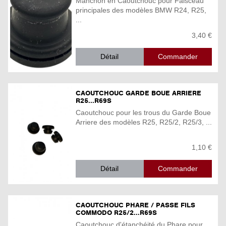
Manchon en Caoutchouc pour Faisceau
principales des modèles BMW R24, R25,
...
3,40 €
Détail
CAOUTCHOUC GARDE BOUE ARRIERE
R25...R69S
Caoutchouc pour les trous du Garde Boue
Arriere des modèles R25, R25/2, R25/3, ...
1,10 €
Détail
CAOUTCHOUC PHARE / PASSE FILS
COMMODO R25/2...R69S
Caoutchouc d'étanchéité du Phare pour