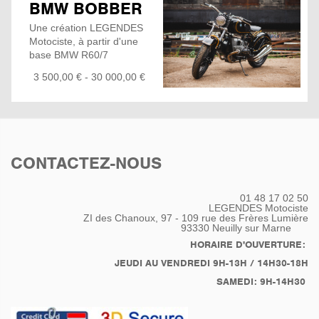
BMW BOBBER
Une création LEGENDES
Motociste, à partir d'une
base BMW R60/7
Châssis (RT1), garde
3 500,00 € - 30 000,00 €
boue arrière modifiés,
modelés et martelé sur
mesure lui donnant une
finition type INDIAN grâce
à des Haubans travaillé
mains. Renforcé part des
CONTACTEZ-NOUS
armatures tubulaire lui
donnant un look
SteamPunk. Cette
01 48 17 02 50
fixation permet la
LEGENDES Motociste
Rotation du garde boue
ZI des Chanoux, 97 - 109 rue des Frères Lumière
93330
Neuilly sur Marne
arrière facilitant le
remplacement du pneu
HORAIRE D'OUVERTURE:
au future acquéreur.
JEUDI AU VENDREDI 9H-13H / 14H30-18H
Montage et adaptation
SAMEDI: 9H-14H30
d'une selle moto PAGUSA
et de porte-sacoches
latérales respectant la