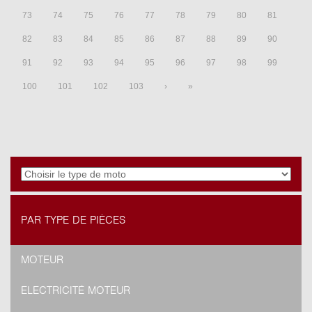
73
74
75
76
77
78
79
80
81
82
83
84
85
86
87
88
89
90
91
92
93
94
95
96
97
98
99
100
101
102
103
›
»
PAR TYPE DE PIÈCES
MOTEUR
ELECTRICITÉ MOTEUR