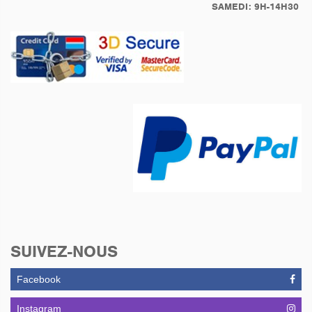
SAMEDI: 9H-14H30
Motorrad
et double des clés
fournie.
très peu kilométré 48840
km
Cette Moto à très peux
rouler 3.500km en 8 ans
et pourtant entretenue
chez nous depuis 2017,
entretien / Révision tous
les deux ans. Client très
soigneux, ce véhicule
était constamment à l'abri
dans un garage chauffé
Factures disponibles...
SUIVEZ-NOUS
Facebook
Instagram