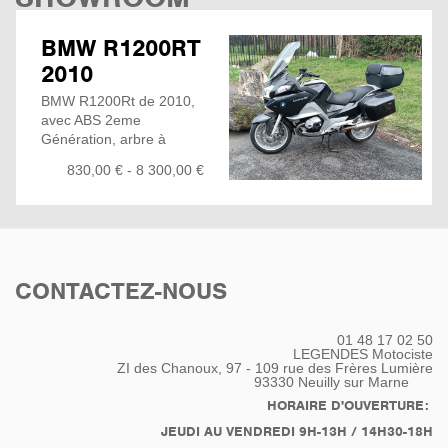
BMW R1200RT
2010
BMW R1200Rt de 2010,
avec ABS 2eme
Génération, arbre à
came en tête, en très
830,00 € - 8 300,00 €
bonne état... La dernière
version touring de chez
BMW non chargée en
électronique...
Ce R1200RT est l'arme
ultime pour faire autant,
CONTACTEZ-NOUS
de la route que des
petites trajets où l'on a
besoin de charger du
01 48 17 02 50
matériel ou juste nos
LEGENDES Motociste
emplettes du jour...
ZI des Chanoux, 97 - 109 rue des Frères Lumière
93330
Neuilly sur Marne
vendu avec les sacoche
et Top Cases assorties à
HORAIRE D'OUVERTURE:
la moto. Équipé aussi du
JEUDI AU VENDREDI 9H-13H / 14H30-18H
support GPS de chez