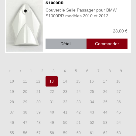
S1000RR
Couvercle Selle Passager pour BMW
S1000RR modèles 2010 et 2012
28,00 €
Détail
«
‹
1
2
3
4
5
6
7
8
9
10
11
12
13
14
15
16
17
18
19
20
21
22
23
24
25
26
27
28
29
30
31
32
33
34
35
36
37
38
39
40
41
42
43
44
45
46
47
48
49
50
51
52
53
54
55
56
57
58
59
60
61
62
63